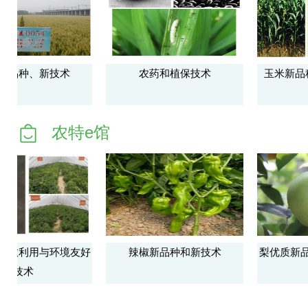
新品种、新技术
农药和植保技术
玉米新品
农特e馆
高效利用与环境友好
辣椒新品种和新技术
梨优质新品
技术