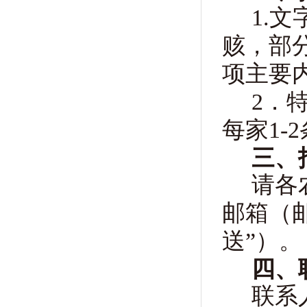
1
.
赅，部
项主要内
2
．
每家
1-2
三、
请各
邮箱（邮
送”）。
四、
联系