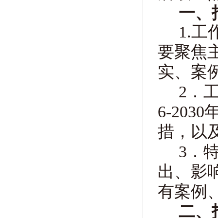
一、
1
.工
要聚焦
实、案
2
．
6-203
0
措，以
3
．
出、影
有案例
二、